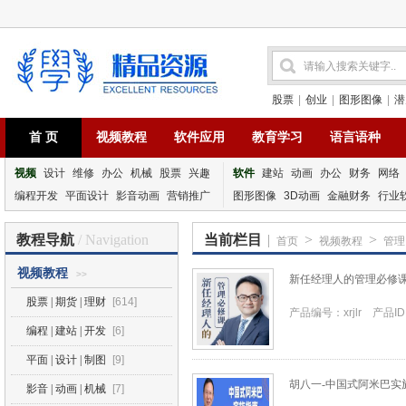
股票
|
创业
|
图形图像
|
潜
首 页
视频教程
软件应用
教育学习
语言语种
视频
设计
维修
办公
机械
股票
兴趣
软件
建站
动画
办公
财务
网络
编程开发
平面设计
影音动画
营销推广
图形图像
3D动画
金融财务
行业
教程导航
/ Navigation
当前栏目
|
>
>
首页
视频教程
管理 
视频教程
>>
新任经理人的管理必修
股票 | 期货 | 理财
[614]
产品编号：xrjlr 产品ID：
编程 | 建站 | 开发
[6]
平面 | 设计 | 制图
[9]
胡八一-中国式阿米巴实
影音 | 动画 | 机械
[7]