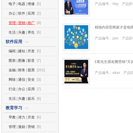
电子 | 电器 | 维修
[5]
产品编号：hby 产品ID
办公 | 软件 | 应用
[2]
管理 | 营销 | 推广
[4]
精细内容型商家才是电
生活 | 兴趣 | 养生
[6]
产品编号：jxnr 产品ID：
软件应用
>>
编程 | 建站 | 开发
[5]
图形 | 图像 | 影音
[7]
E客先生朋友圈营销7天
金融 | 财务 | 股票
[202]
产品编号：ekxs 产品ID
网络 | 通信 | 安全
[3]
行业 | 办公 | 应用
[7]
生活 | 兴趣 | 娱乐
[8]
教育学习
>>
早教 | 潜力 | 开发
[6]
管理 | 激励 | 营销
[9]