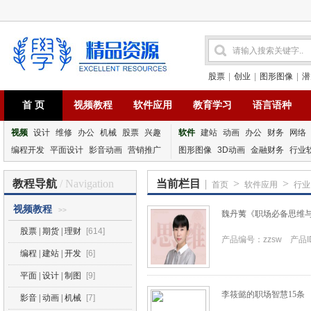
股票
|
创业
|
图形图像
|
潜
首 页
视频教程
软件应用
教育学习
语言语种
视频
设计
维修
办公
机械
股票
兴趣
软件
建站
动画
办公
财务
网络
编程开发
平面设计
影音动画
营销推广
图形图像
3D动画
金融财务
行业
教程导航
/ Navigation
当前栏目
|
>
>
首页
软件应用
行业 
视频教程
>>
魏丹荑《职场必备思维
股票 | 期货 | 理财
[614]
产品编号：zzsw 产品ID
编程 | 建站 | 开发
[6]
平面 | 设计 | 制图
[9]
李筱懿的职场智慧15条
影音 | 动画 | 机械
[7]