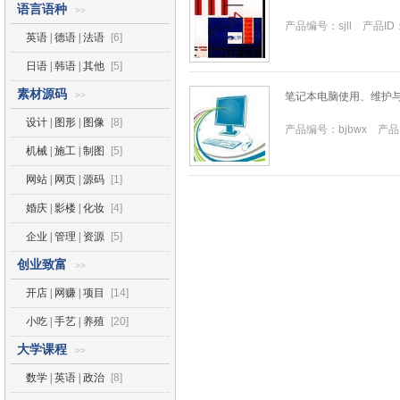
语言语种
>>
产品编号：sjll 产品ID：s
英语 | 德语 | 法语
[6]
日语 | 韩语 | 其他
[5]
素材源码
>>
笔记本电脑使用、维护
设计 | 图形 | 图像
[8]
产品编号：bjbwx 产品I
机械 | 施工 | 制图
[5]
网站 | 网页 | 源码
[1]
婚庆 | 影楼 | 化妆
[4]
企业 | 管理 | 资源
[5]
创业致富
>>
开店 | 网赚 | 项目
[14]
小吃 | 手艺 | 养殖
[20]
大学课程
>>
数学 | 英语 | 政治
[8]