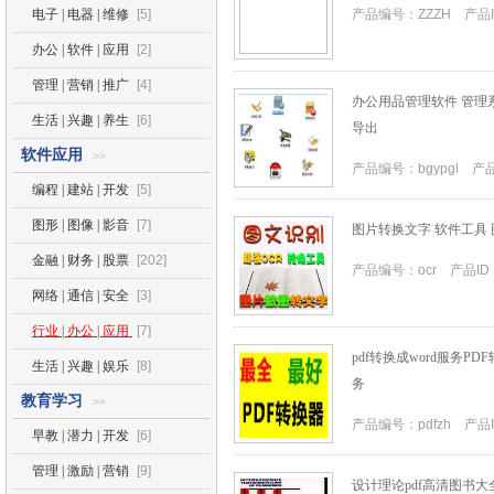
电子 | 电器 | 维修
[5]
产品编号：ZZZH 产品I
办公 | 软件 | 应用
[2]
管理 | 营销 | 推广
[4]
办公用品管理软件 管理系
生活 | 兴趣 | 养生
[6]
导出
软件应用
>>
产品编号：bgypgl 产品I
编程 | 建站 | 开发
[5]
图形 | 图像 | 影音
[7]
图片转换文字 软件工具 
金融 | 财务 | 股票
[202]
产品编号：ocr 产品ID：
网络 | 通信 | 安全
[3]
行业 | 办公 | 应用
[7]
pdf转换成word服务PDF
生活 | 兴趣 | 娱乐
[8]
务
教育学习
>>
产品编号：pdfzh 产品ID
早教 | 潜力 | 开发
[6]
管理 | 激励 | 营销
[9]
设计理论pdf高清图书大