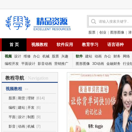
股票
|
创业
|
图形图像
|
潜
首 页
视频教程
软件应用
教育学习
语言语种
视频
设计
维修
办公
机械
股票
兴趣
软件
建站
动画
办公
财务
网络
编程开发
平面设计
影音动画
营销推广
图形图像
3D动画
金融财务
行业
教程导航
/ Navigation
视频教程
>>
股票 | 期货 | 理财
[614]
编程 | 建站 | 开发
[6]
平面 | 设计 | 制图
[9]
影音 | 动画 | 机械
[7]