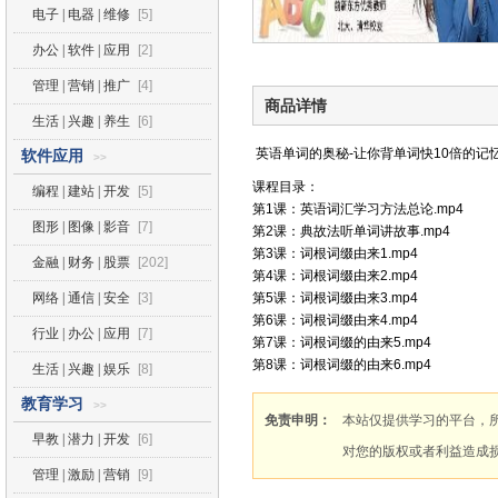
电子 | 电器 | 维修
[5]
办公 | 软件 | 应用
[2]
管理 | 营销 | 推广
[4]
商品详情
生活 | 兴趣 | 养生
[6]
英语单词的奥秘-让你背单词快10倍的记
软件应用
>>
课程目录：
编程 | 建站 | 开发
[5]
第1课：英语词汇学习方法总论.mp4
图形 | 图像 | 影音
[7]
第2课：典故法听单词讲故事.mp4
第3课：词根词缀由来1.mp4
金融 | 财务 | 股票
[202]
第4课：词根词缀由来2.mp4
网络 | 通信 | 安全
[3]
第5课：词根词缀由来3.mp4
第6课：词根词缀由来4.mp4
行业 | 办公 | 应用
[7]
第7课：词根词缀的由来5.mp4
第8课：词根词缀的由来6.mp4
生活 | 兴趣 | 娱乐
[8]
教育学习
>>
免责申明：
本站仅提供学习的平台，
早教 | 潜力 | 开发
[6]
对您的版权或者利益造成
管理 | 激励 | 营销
[9]