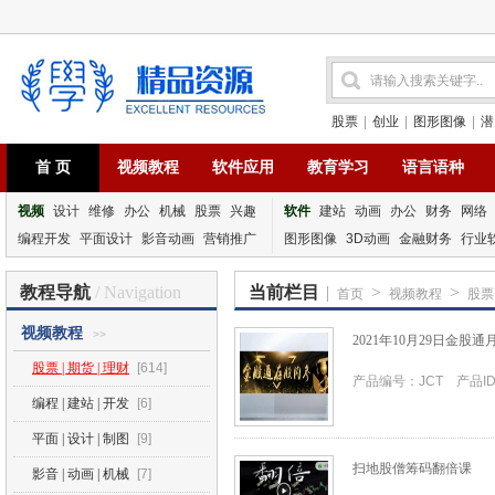
股票
|
创业
|
图形图像
|
潜
首 页
视频教程
软件应用
教育学习
语言语种
视频
设计
维修
办公
机械
股票
兴趣
软件
建站
动画
办公
财务
网络
编程开发
平面设计
影音动画
营销推广
图形图像
3D动画
金融财务
行业
教程导航
/ Navigation
当前栏目
|
>
>
首页
视频教程
股票 
视频教程
>>
2021年10月29日金股
股票 | 期货 | 理财
[614]
产品编号：JCT 产品ID
编程 | 建站 | 开发
[6]
平面 | 设计 | 制图
[9]
扫地股僧筹码翻倍课
影音 | 动画 | 机械
[7]