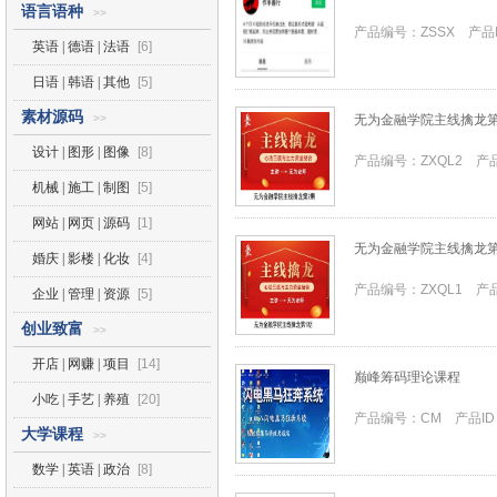
语言语种
>>
产品编号：ZSSX 产品I
英语 | 德语 | 法语
[6]
日语 | 韩语 | 其他
[5]
素材源码
>>
无为金融学院主线擒龙第
设计 | 图形 | 图像
[8]
产品编号：ZXQL2 产品
机械 | 施工 | 制图
[5]
网站 | 网页 | 源码
[1]
无为金融学院主线擒龙第
婚庆 | 影楼 | 化妆
[4]
产品编号：ZXQL1 产品
企业 | 管理 | 资源
[5]
创业致富
>>
开店 | 网赚 | 项目
[14]
巅峰筹码理论课程
小吃 | 手艺 | 养殖
[20]
产品编号：CM 产品ID
大学课程
>>
数学 | 英语 | 政治
[8]