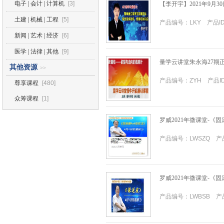
电子 | 会计 | 计算机
[3]
【李开宇】2021年9月
土建 | 机械 | 工程
[5]
产品编号：LKY 产品ID
新闻 | 艺术 | 经济
[6]
医学 | 法律 | 其他
[9]
量学云讲堂朱永海27期
其他资源
>>
产品编号：ZYH 产品ID
尊享课程
[480]
众筹课程
[1]
罗威2021年微课堂-《
产品编号：LWSZQ 产品
罗威2021年微课堂-
产品编号：LWBSB 产品