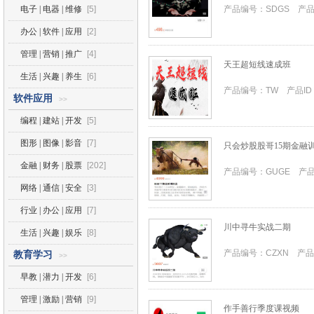
电子 | 电器 | 维修
[5]
产品编号：SDGS 产品I
办公 | 软件 | 应用
[2]
管理 | 营销 | 推广
[4]
天王超短线速成班
生活 | 兴趣 | 养生
[6]
产品编号：TW 产品ID
软件应用
>>
编程 | 建站 | 开发
[5]
图形 | 图像 | 影音
[7]
只会炒股股哥15期金融
金融 | 财务 | 股票
[202]
产品编号：GUGE 产品
网络 | 通信 | 安全
[3]
行业 | 办公 | 应用
[7]
川中寻牛实战二期
生活 | 兴趣 | 娱乐
[8]
产品编号：CZXN 产品I
教育学习
>>
早教 | 潜力 | 开发
[6]
管理 | 激励 | 营销
[9]
作手善行季度课视频