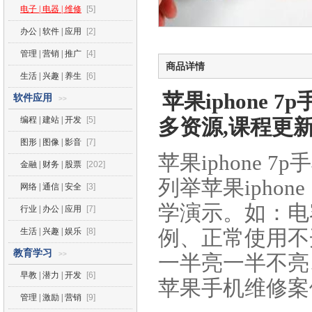
电子 | 电器 | 维修
[5]
办公 | 软件 | 应用
[2]
管理 | 营销 | 推广
[4]
商品详情
生活 | 兴趣 | 养生
[6]
苹果iphone
软件应用
>>
编程 | 建站 | 开发
[5]
多资源,课程更新在
图形 | 图像 | 影音
[7]
苹果iphone
金融 | 财务 | 股票
[202]
列举苹果ipho
网络 | 通信 | 安全
[3]
学演示。如：电
行业 | 办公 | 应用
[7]
例、正常使用不
生活 | 兴趣 | 娱乐
[8]
教育学习
>>
一半亮一半不亮
早教 | 潜力 | 开发
[6]
苹果手机维修案
管理 | 激励 | 营销
[9]