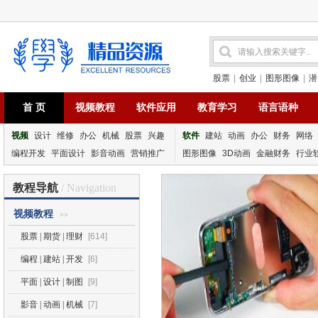
股票
|
创业
|
图形图像
|
潜
首 页
视频教程
软件应用
教育学习
语言语种
视频
设计
维修
办公
机械
股票
兴趣
软件
建站
动画
办公
财务
网络
编程开发
平面设计
影音动画
营销推广
图形图像
3D动画
金融财务
行业
教程导航
/ Navigation
视频教程
>>
股票 | 期货 | 理财
[614]
编程 | 建站 | 开发
[6]
平面 | 设计 | 制图
[9]
影音 | 动画 | 机械
[7]