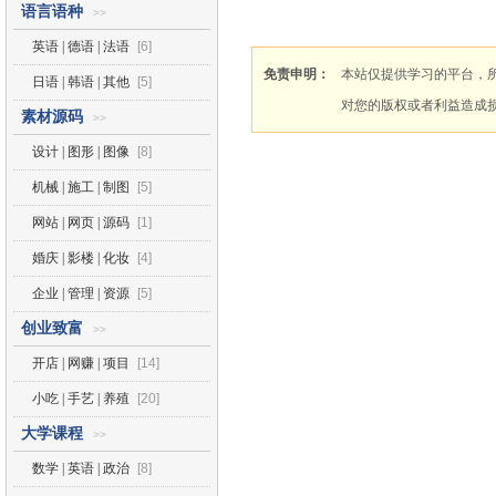
语言语种
>>
英语 | 德语 | 法语
[6]
免责申明：
本站仅提供学习的平台，
日语 | 韩语 | 其他
[5]
对您的版权或者利益造成
素材源码
>>
设计 | 图形 | 图像
[8]
机械 | 施工 | 制图
[5]
网站 | 网页 | 源码
[1]
婚庆 | 影楼 | 化妆
[4]
企业 | 管理 | 资源
[5]
创业致富
>>
开店 | 网赚 | 项目
[14]
小吃 | 手艺 | 养殖
[20]
大学课程
>>
数学 | 英语 | 政治
[8]