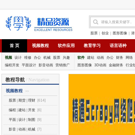
股票
|
创业
|
图形图像
|
潜
首 页
视频教程
软件应用
教育学习
语言语种
视频
设计
维修
办公
机械
股票
兴趣
软件
建站
动画
办公
财务
网络
编程开发
平面设计
影音动画
营销推广
图形图像
3D动画
金融财务
行业
教程导航
/ Navigation
视频教程
>>
股票 | 期货 | 理财
[614]
编程 | 建站 | 开发
[6]
平面 | 设计 | 制图
[9]
影音 | 动画 | 机械
[7]