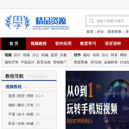
股票
|
创业
|
图形图像
|
潜
首 页
视频教程
软件应用
教育学习
语言语种
视频
设计
维修
办公
机械
股票
兴趣
软件
建站
动画
办公
财务
网络
编程开发
平面设计
影音动画
营销推广
图形图像
3D动画
金融财务
行业
教程导航
/ Navigation
视频教程
>>
股票 | 期货 | 理财
[614]
编程 | 建站 | 开发
[6]
平面 | 设计 | 制图
[9]
影音 | 动画 | 机械
[7]