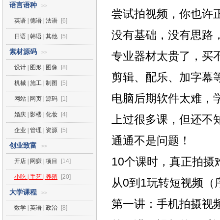
语言语种
>>
尝试拍视频，你也许
英语 | 德语 | 法语
[6]
没有基础，没有思路
日语 | 韩语 | 其他
[5]
素材源码
>>
专业器材太贵了，买
设计 | 图形 | 图像
[8]
剪辑、配乐、加字幕
机械 | 施工 | 制图
[5]
电脑后期软件太难，
网站 | 网页 | 源码
[1]
婚庆 | 影楼 | 化妆
[4]
上过很多课，但还不
企业 | 管理 | 资源
[5]
通通不是问题！
创业致富
>>
10个课时，真正拍
开店 | 网赚 | 项目
[14]
小吃 | 手艺 | 养殖
[20]
从0到1玩转短视频（序
大学课程
>>
第一讲：手机拍摄视频
数学 | 英语 | 政治
[8]