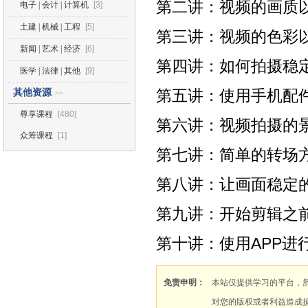
第二讲：视频的画质以
电子 | 会计 | 计算机
[3]
土建 | 机械 | 工程
[5]
第三讲：视频的色彩以
新闻 | 艺术 | 经济
[6]
第四讲：如何拍摄稳定
医学 | 法律 | 其他
[9]
第五讲：使用手机配件
其他资源
>>
尊享课程
[480]
第六讲：视频拍摄的景
众筹课程
[1]
第七讲：简单的转场方
第八讲：让画面稳定的
第九讲：开始剪辑之前
第十讲：使用APP进行
免责申明：
本站仅提供学习的平台，
对您的版权或者利益造成