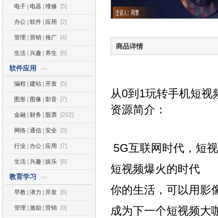
电子 | 电器 | 维修
[5]
办公 | 软件 | 应用
[2]
管理 | 营销 | 推广
[4]
商品详情
生活 | 兴趣 | 养生
[6]
软件应用
>>
编程 | 建站 | 开发
[5]
从0到1玩转手机短
图形 | 图像 | 影音
[7]
资源简介：
金融 | 财务 | 股票
[202]
网络 | 通信 | 安全
[3]
5G互联网时代，短
行业 | 办公 | 应用
[7]
生活 | 兴趣 | 娱乐
[8]
短视频爆火的时代
教育学习
>>
你的生活，可以用影
早教 | 潜力 | 开发
[6]
管理 | 激励 | 营销
[9]
成为下一个短视频大