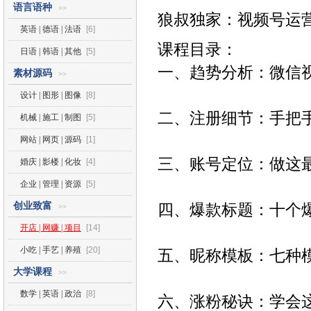
语言语种
>>
狼叔独家：视频号运
英语 | 德语 | 法语
[6]
课程目录：
日语 | 韩语 | 其他
[5]
一、趋势分析：微信
素材源码
>>
设计 | 图形 | 图像
[8]
二、注册细节：手把
机械 | 施工 | 制图
[5]
网站 | 网页 | 源码
[1]
三、账号定位：做这
婚庆 | 影楼 | 化妆
[4]
企业 | 管理 | 资源
[5]
创业致富
四、爆款标题：十个
>>
开店 | 网赚 | 项目
[14]
小吃 | 手艺 | 养殖
[20]
五、昵称模板：七种
大学课程
>>
数学 | 英语 | 政治
[8]
六、涨粉秘诀：学会