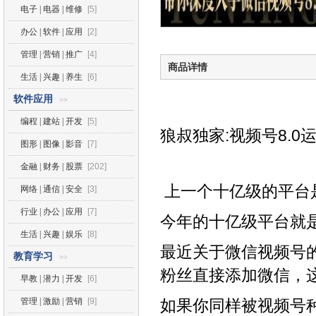
电子 | 电器 | 维修
[5]
办公 | 软件 | 应用
[2]
管理 | 营销 | 推广
[4]
商品详情
生活 | 兴趣 | 养生
[6]
软件应用
>>
编程 | 建站 | 开发
[5]
狼叔独家:视频号8.
图形 | 图像 | 影音
[7]
金融 | 财务 | 股票
[202]
上一个十亿级的平台
网络 | 通信 | 安全
[3]
行业 | 办公 | 应用
[7]
今年的十亿级平台就
生活 | 兴趣 | 娱乐
[8]
最近关于微信视频号
教育学习
>>
粉丝直接添加微信，
早教 | 潜力 | 开发
[6]
管理 | 激励 | 营销
[9]
如果你同样被视频号