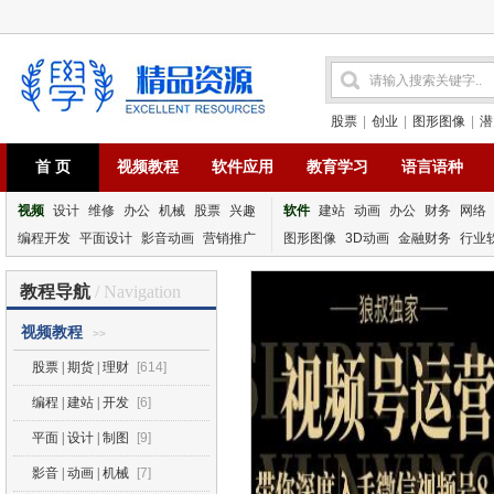
股票
|
创业
|
图形图像
|
潜
首 页
视频教程
软件应用
教育学习
语言语种
视频
设计
维修
办公
机械
股票
兴趣
软件
建站
动画
办公
财务
网络
编程开发
平面设计
影音动画
营销推广
图形图像
3D动画
金融财务
行业
教程导航
/ Navigation
视频教程
>>
股票 | 期货 | 理财
[614]
编程 | 建站 | 开发
[6]
平面 | 设计 | 制图
[9]
影音 | 动画 | 机械
[7]